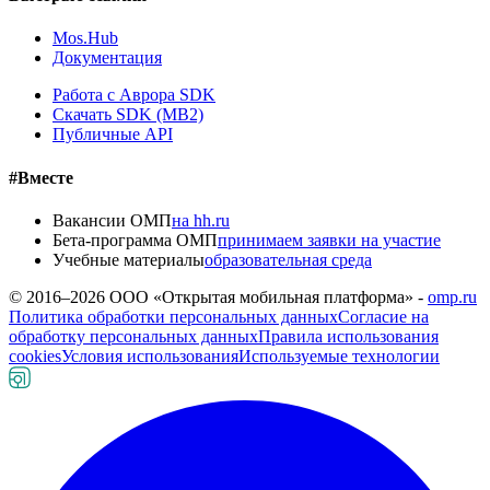
Mos.Hub
Документация
Работа с Аврора SDK
Скачать SDK (MB2)
Публичные API
#Вместе
Вакансии ОМП
на hh.ru
Бета-программа ОМП
принимаем заявки на участие
Учебные материалы
образовательная среда
© 2016–
2026
ООО «Открытая мобильная платформа» -
omp.ru
Политика обработки персональных данных
Согласие на
обработку персональных данных
Правила использования
cookies
Условия использования
Используемые технологии