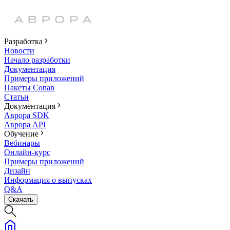
Разработка
Новости
Начало разработки
Документация
Примеры приложений
Пакеты Conan
Статьи
Документация
Аврора SDK
Аврора API
Обучение
Вебинары
Онлайн-курс
Примеры приложений
Дизайн
Информация о выпусках
Q&A
Скачать