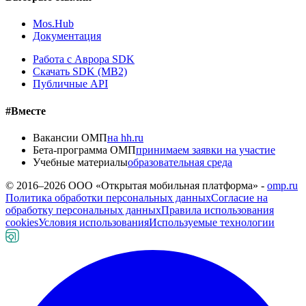
Mos.Hub
Документация
Работа с Аврора SDK
Скачать SDK (MB2)
Публичные API
#Вместе
Вакансии ОМП
на hh.ru
Бета-программа ОМП
принимаем заявки на участие
Учебные материалы
образовательная среда
© 2016–
2026
ООО «Открытая мобильная платформа» -
omp.ru
Политика обработки персональных данных
Согласие на
обработку персональных данных
Правила использования
cookies
Условия использования
Используемые технологии