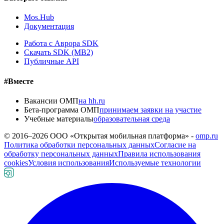
Mos.Hub
Документация
Работа с Аврора SDK
Скачать SDK (MB2)
Публичные API
#Вместе
Вакансии ОМП
на hh.ru
Бета-программа ОМП
принимаем заявки на участие
Учебные материалы
образовательная среда
© 2016–
2026
ООО «Открытая мобильная платформа» -
omp.ru
Политика обработки персональных данных
Согласие на
обработку персональных данных
Правила использования
cookies
Условия использования
Используемые технологии