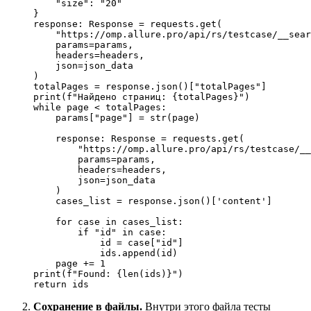
"size"
: 
"20"
}

response: Response = requests.get(

"https://omp.allure.pro/api/rs/testcase/__sear
    params=params,

    headers=headers,

    json=json_data

)

totalPages = response.json()[
"totalPages"
print
(
f"Найдено страниц: 
{totalPages}
"
while
 page < totalPages:

    params[
"page"
] = 
str
(page)

    response: Response = requests.get(

"https://omp.allure.pro/api/rs/testcase/__
        params=params,

        headers=headers,

        json=json_data

    )

    cases_list = response.json()[
'content'
]

for
case
in
 cases_list:

if
"id"
in
case
:

id
 = 
case
[
"id"
]

            ids.append(
id
)

    page += 
1
print
(
f"Found: 
{
len
(ids)}
"
return
Сохранение в файлы.
Внутри этого файла тесты