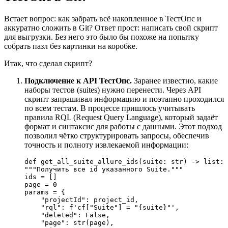
Встает вопрос: как забрать всё накопленное в ТестОпс и
аккуратно сложить в Git? Ответ прост: написать свой скрипт
для выгрузки. Без него это было бы похоже на попытку
собрать пазл без картинки на коробке.
Итак, что сделал скрипт?
Подключение к API ТестОпс.
Заранее известно, какие
наборы тестов (suites) нужно перенести. Через API
скрипт запрашивал информацию и поэтапно проходился
по всем тестам. В процессе пришлось учитывать
правила RQL (Request Query Language), который задаёт
формат и синтаксис для работы с данными. Этот подход
позволил чётко структурировать запросы, обеспечив
точность и полноту извлекаемой информации:
def
get_all_suite_allure_ids
(
suite: 
str
) -> 
list
"""Получить все id указанного Suite."""
ids = []

page = 
0
params = {

"projectId"
: project_id,

"rql"
: 
f'cf["Suite"] = "
{suite}
"'
,

"deleted"
: 
False
,

"page"
: 
str
(page),
