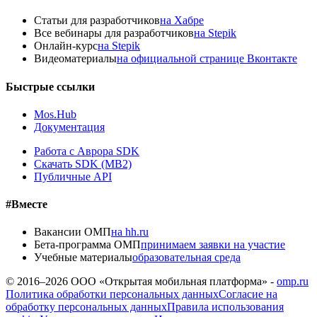
Статьи для разработчиков
на Хабре
Все вебинары для разработчиков
на Stepik
Онлайн-курс
на Stepik
Видеоматериалы
на официальной странице Вконтакте
Быстрые ссылки
Mos.Hub
Документация
Работа с Аврора SDK
Скачать SDK (MB2)
Публичные API
#Вместе
Вакансии ОМП
на hh.ru
Бета-программа ОМП
принимаем заявки на участие
Учебные материалы
образовательная среда
© 2016–
2026
ООО «Открытая мобильная платформа» -
omp.ru
Политика обработки персональных данных
Согласие на
обработку персональных данных
Правила использования