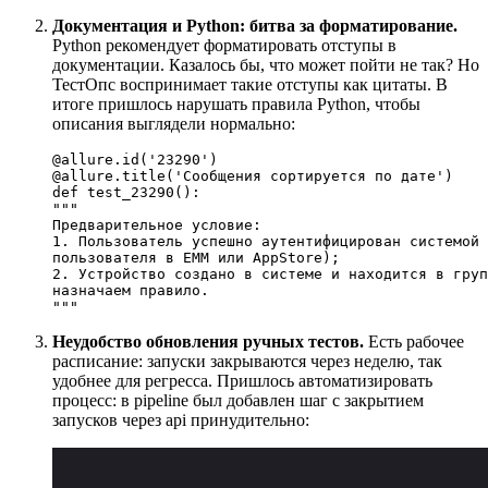
Документация и Python: битва за форматирование.
Python рекомендует форматировать отступы в
документации. Казалось бы, что может пойти не так? Но
ТестОпс воспринимает такие отступы как цитаты. В
итоге пришлось нарушать правила Python, чтобы
описания выглядели нормально:
@allure.id(
'23290'
)
@allure.title(
'Сообщения сортируется по дате'
)
def
test_23290
"""

Предварительное условие:

1. Пользователь успешно аутентифицирован системой 
пользователя в EMM или AppStore);

2. Устройство создано в системе и находится в груп
назначаем правило.

"""
Неудобство обновления ручных тестов.
Есть рабочее
расписание: запуски закрываются через неделю, так
удобнее для регресса. Пришлось автоматизировать
процесс: в pipeline был добавлен шаг с закрытием
запусков через api принудительно: