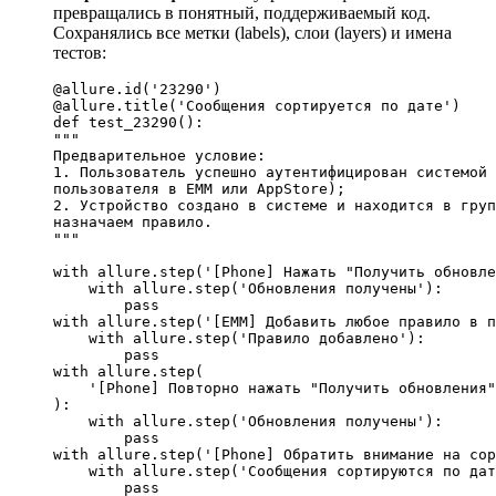
превращались в понятный, поддерживаемый код.
Сохранялись все метки (labels), слои (layers) и имена
тестов:
@allure.id(
'23290'
)
@allure.title(
'Сообщения сортируется по дате'
)
def
test_23290
"""

Предварительное условие:

1. Пользователь успешно аутентифицирован системой 
пользователя в EMM или AppStore);

2. Устройство создано в системе и находится в груп
назначаем правило.

"""
with
 allure.step(
'[Phone] Нажать "Получить обновле
with
 allure.step(
'Обновления получены'
):

pass
with
 allure.step(
'[EMM] Добавить любое правило в п
with
 allure.step(
'Правило добавлено'
):

pass
with
 allure.step(

'[Phone] Повторно нажать "Получить обновления"
):

with
 allure.step(
'Обновления получены'
):

pass
with
 allure.step(
'[Phone] Обратить внимание на сор
with
 allure.step(
'Сообщения сортируются по дат
pass