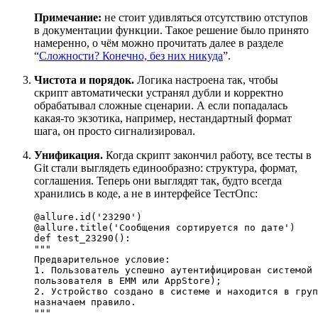
Примечание:
не стоит удивляться отсутствию отступов
в документации функции. Такое решение было принято
намеренно, о чём можно прочитать далее в разделе
“
Сложности? Конечно, без них никуда
”.
Чистота и порядок.
Логика настроена так, чтобы
скрипт автоматически устранял дубли и корректно
обрабатывал сложные сценарии. А если попадалась
какая-то экзотика, например, нестандартный формат
шага, он просто сигнализировал.
Унификация.
Когда скрипт закончил работу, все тесты в
Git стали выглядеть единообразно: структура, формат,
соглашения. Теперь они выглядят так, будто всегда
хранились в коде, а не в интерфейсе ТестОпс:
@allure.id(
'23290'
)
@allure.title(
'Сообщения сортируется по дате'
)
def
test_23290
"""

Предварительное условие:

1. Пользователь успешно аутентифицирован системой 
пользователя в EMM или AppStore);

2. Устройство создано в системе и находится в груп
назначаем правило.

"""