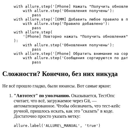
with
 allure.step(
'[Phone] Нажать "Получить обновле
with
 allure.step(
'Обновления получены'
):

pass
with
 allure.step(
'[EMM] Добавить любое правило в п
with
 allure.step(
'Правило добавлено'
):

pass
with
 allure.step(

'[Phone] Повторно нажать "Получить обновления"
):

with
 allure.step(
'Обновления получены'
):

pass
with
 allure.step(
'[Phone] Обратить внимание на сор
with
 allure.step(
'Сообщения сортируются по дат
pass
Сложности? Конечно, без них никуда
Не всё прошло гладко, были нюансы. Вот самые яркие:
"Автотест" по умолчанию.
Оказывается, ТестОпс
считает, что всё, загружаемое через Git, —
автоматизированное. Чтобы обозначить, что тест-кейс
ручной, пришлось искать, как это "сказать" в коде.
Достаточно просто указать метку:
allure.label(
'ALLURE\_MANUAL'
, 
'true'