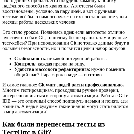
часть данных пропала. Это побудило команду к поиску
надёжного способа их хранения. Автотесты были
восстановлены, условно, за пару дней, а вот с ручными
тестами всё было намного хуже: на их восстановление ушли
месяцы работы нескольких человек.
Это стало уроком. Появилась идея: если автотесты отлично
чувствуют себя в Git, то почему бы не хранить там и ручные
тест-кейсы? При использовании Git не только данные будут в
большей безопасности, но и появится целый набор бонусов:
Стабильность
: никакой потерянной работы.
Контроль
: каждая правка на виду.
Удобство массового рефакторинга
: нужно поменять
общий шаг? Пара строк в коде — и готово.
И самое главное:
Git учит людей расти профессионально.
Многим тестировщикам, проводящим ручные проверки,
интересно двигаться в сторону автоматизации. Работа с Git и
IDE — это отличный способ подтянуть навыки и понять азы
кодинга. А ведь в будущем такие знания могут стать билетом
в мир автоматизации!
Как были перенесены тесты из
ТестОпс в Git?