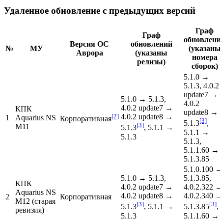
Удаленное обновление с предыдущих версий
Граф
Граф
обновлен
Версия ОС
обновлений
№
МУ
(указан
Аврора
(указаны
номера
релизы)
сборок)
5.1.0 →
5.1.3, 4.0.2
update7 →
5.1.0 → 5.1.3,
4.0.2
4.0.2 update7 →
КПК
update8 →
[2]
4.0.2 update8 →
1
Aquarius NS
Корпоративная
[3]
5.1.3
,
[3]
M11
5.1.3
, 5.1.1 →
5.1.1 →
5.1.3
5.1.3,
5.1.1.60 →
5.1.3.85
5.1.0.100 
5.1.0 → 5.1.3,
5.1.3.85,
КПК
4.0.2 update7 →
4.0.2.322 
Aquarius NS
4.0.2 update8 →
4.0.2.340 
2
Корпоративная
M12 (старая
[3]
[3]
5.1.3
, 5.1.1 →
5.1.3.85
,
ревизия)
5.1.3
5.1.1.60 →