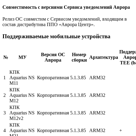
Совместимость с версиями Сервиса уведомлений Аврора
Релиз ОС совместим с Сервисом уведомлений, входящим в
состав дистрибутива ППО «Аврора Центр».
Поддерживаемые мобильные устройства
Поддер
Версия ОС
Номер
№
МУ
Архитектура
Авро
Аврора
сборки
ТЕЕ (b
КПК
1
Aquarius NS
Корпоративная
5.1.3.85
ARM32
M11
КПК
2
Aquarius NS
Корпоративная
5.1.3.85
ARM32
M12
КПК
3
Aquarius NS
Корпоративная
5.1.3.85
ARM32
M12v2
КПК
4
Aquarius NS
Корпоративная
5.1.3.85
ARM32
+
M21