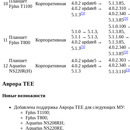
Планшет
4.0.2 update6 →
5.1.3.85,
10
Корпоративная
Fplus T1100
4.0.2 update8 →
4.0.2.310 
[3]
4.0.2.340 
5.1.3
[3]
5.1.3.85
5.1.0.100 
5.1.0 → 5.1.3,
5.1.3.85,
5.1.1 → 5.1.3,
5.1.1.60 →
Планшет
11
Корпоративная
4.0.2 update8 →
5.1.3.85,
Fplus T800
[3]
4.0.2.340 
5.1.3
[3]
5.1.3.85
4.0.2.303 
Планшет
4.0.2 update5 →
4.0.2.340 
12
Aquarius
Корпоративная
4.0.2 update8 →
[3
NS220R(H)
5.1.3
5.1.3.110
Аврора TEE
Новые возможности
Добавлена поддержка Аврора ТЕЕ для следующих МУ:
Fplus Т1100;
Fplus Т800;
Aquarius NS208RH;
Aquarius NS220RE.