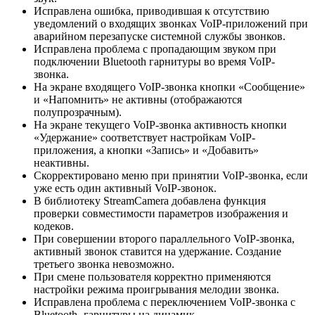
Исправлена ошибка, приводившая к отсутствию
уведомлений о входящих звонках VoIP-приложений при
аварийном перезапуске системной службы звонков.
Исправлена проблема с пропадающим звуком при
подключении Bluetooth гарнитуры во время VoIP-
звонка.
На экране входящего VoIP-звонка кнопки «Сообщение»
и «Напомнить» не активны (отображаются
полупрозрачным).
На экране текущего VoIP-звонка активность кнопки
«Удержание» соответствует настройкам VoIP-
приложения, а кнопки «Запись» и «Добавить»
неактивны.
Скорректировано меню при принятии VoIP-звонка, если
уже есть один активный VoIP-звонок.
В библиотеку StreamCamera добавлена функция
проверки совместимости параметров изображения и
кодеков.
При совершении второго параллельного VoIP-звонка,
активный звонок ставится на удержание. Создание
третьего звонка невозможно.
При смене пользователя корректно применяются
настройки режима проигрывания мелодии звонка.
Исправлена проблема с переключением VoIP-звонка с
Bluetooth -гарнитуры на динамик.