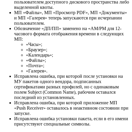
пользователем доступного дискового пространства либо
выделенной квоты.
МП «Файлы», МП «Просмотр PDF», МП «Документы»
и МП «Галерея» теперь запускаются при исчерпании
пользователем.
Обозначение «ДП/ПП» заменено на «АМ/РМ для 12-
часового формата отображения времени в следующих
МП:
«Часы»;
«Браузер»;
«Календарь»;
«Файлы»;
«Почта»;
«Галерея».
Исправлена ошибка, при которой после установки на
МУ пакетов одного вендора, подписанных
сертификатами разных профилей, но с одинаковым
полем Subject (Common Name), рабочим оставался
последний из установленных.
Исправлена ошибка, при которой приложение МП
«Push Receiver» оставалось в неактивном состоянии при
запуске.
Исправлена ошибка установки пакета, если в его имени
присутствуют специальные символы.