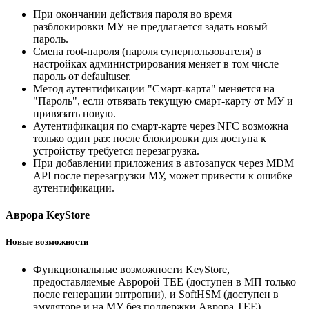
При окончании действия пароля во время
разблокировки МУ не предлагается задать новый
пароль.
Смена root-пароля (пароля суперпользователя) в
настройках администрирования меняет в том числе
пароль от defaultuser.
Метод аутентификации "Смарт-карта" меняется на
"Пароль", если отвязать текущую смарт-карту от МУ и
привязать новую.
Аутентификация по смарт-карте через NFC возможна
только один раз: после блокировки для доступа к
устройству требуется перезагрузка.
При добавлении приложения в автозапуск через MDM
API после перезагрузки МУ, может привести к ошибке
аутентификации.
Аврора KeyStore
Новые возможности
Функциональные возможности KeyStore,
предоставляемые Авророй TEE (доступен в МП только
после генерации энтропии), и SoftHSM (доступен в
эмуляторе и на МУ без поддержки Аврора TEE)