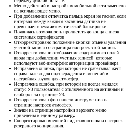
передачу файлов по MTP.
Меню действий в настройках мобильной сети заменено
на всплывающее меню.
При добавлении отпечатка пальца экран не гаснет, если
интервал между каждым касанием датчика не
превышает время автоматической блокировки.
Появилась возможность пролистать до конца список
системных сертификатов.
Откорректировано положение кнопки отмены удаления
учетной записи со страницы настроек этой записи.
Откорректировано отображение содержимого полей
ввода при добавлении учетных записей, которые
используют веб-интерфейс авторизации провайдера.
Исправлена ошибка, при которой не срабатывал жест
справа налево для подтверждения изменений в
настройках звуков для атмосфер.
Исправлена ошибка, при которой не всегда менялся
статус УЗ пользователя с отключенного на активный и
наоборот на странице УЗ.
Откорректирован фон панели инструментов на
странице настроек атмосфер.
Значки на странице настройки верхнего меню
приведены к единому размеру.
Скорректирован внешний вид главного окна настроек
резервного копирования.