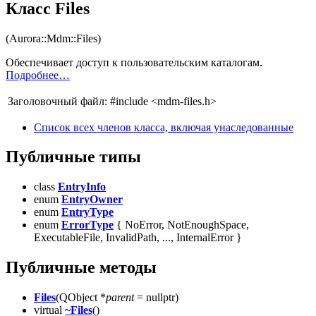
Класс Files
(Aurora::Mdm::Files)
Обеспечивает доступ к пользовательским каталогам.
Подробнее…
Заголовочный файл:
#include <mdm-files.h>
Список всех членов класса, включая унаследованные
Публичные типы
class
EntryInfo
enum
EntryOwner
enum
EntryType
enum
ErrorType
{ NoError, NotEnoughSpace,
ExecutableFile, InvalidPath, ..., InternalError }
Публичные методы
Files
(QObject *
parent
= nullptr)
virtual
~Files
()