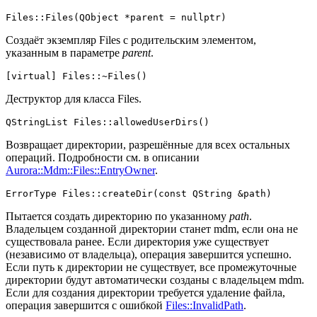
Files::
Files
(QObject *parent = 
nullptr
Создаёт экземпляр Files с родительским элементом,
указанным в параметре
parent
.
[
virtual
] Files::~
Files
Деструктор для класса Files.
QStringList 
Files::allowedUserDirs
()
Возвращает директории, разрешённые для всех остальных
операций. Подробности см. в описании
Aurora::Mdm::Files::EntryOwner
.
ErrorType 
Files::createDir
(
const
 QString &path)
Пытается создать директорию по указанному
path
.
Владельцем созданной директории станет mdm, если она не
существовала ранее. Если директория уже существует
(независимо от владельца), операция завершится успешно.
Если путь к директории не существует, все промежуточные
директории будут автоматически созданы с владельцем mdm.
Если для создания директории требуется удаление файла,
операция завершится с ошибкой
Files::InvalidPath
.