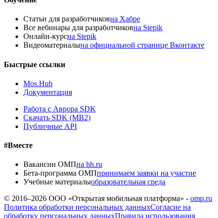
Статьи для разработчиков
на Хабре
Все вебинары для разработчиков
на Stepik
Онлайн-курс
на Stepik
Видеоматериалы
на официальной странице Вконтакте
Быстрые ссылки
Mos.Hub
Документация
Работа с Аврора SDK
Скачать SDK (MB2)
Публичные API
#Вместе
Вакансии ОМП
на hh.ru
Бета-программа ОМП
принимаем заявки на участие
Учебные материалы
образовательная среда
© 2016–
2026
ООО «Открытая мобильная платформа» -
omp.ru
Политика обработки персональных данных
Согласие на
обработку персональных данных
Правила использования