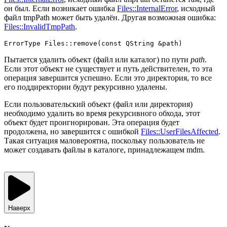
он был. Если возникает ошибка
Files::InternalError
, исходный
файл tmpPath может быть удалён. Другая возможная ошибка:
Files::InvalidTmpPath
.
ErrorType 
Files::remove
(
const
 QString &path)
Пытается удалить объект (файл или каталог) по пути
path
.
Если этот объект не существует и путь действителен, то эта
операция завершится успешно. Если это директория, то все
его поддиректории будут рекурсивно удалены.
Если пользовательский объект (файл или директория)
необходимо удалить во время рекурсивного обхода, этот
объект будет проигнорирован. Эта операция будет
продолжена, но завершится с ошибкой
Files::UserFilesAffected
.
Такая ситуация маловероятна, поскольку пользователь не
может создавать файлы в каталоге, принадлежащем mdm.
Наверх