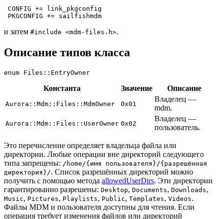
 CONFIG += link_pkgconfig

и затем
.
#include <mdm-files.h>
Описание типов класса
enum
Files
Константа
Значение
Описание
Владелец —
Aurora::Mdm::Files::MdmOwner
0x01
mdm.
Владелец —
Aurora::Mdm::Files::UserOwner
0x02
пользователь.
Это перечисление определяет владельца файла или
директории. Любые операции вне директорий следующего
типа запрещены:
/home/{имя пользователя}/{разрешённая
. Список разрешённых директорий можно
директория}/
получить с помощью метода
allowedUserDirs
. Эти директории
гарантированно разрешены:
,
,
,
Desktop
Documents
Downloads
,
,
,
,
,
.
Music
Pictures
Playlists
Public
Templates
Videos
Файлы MDM и пользователя доступны для чтения. Если
операция требует изменения файлов или директорий