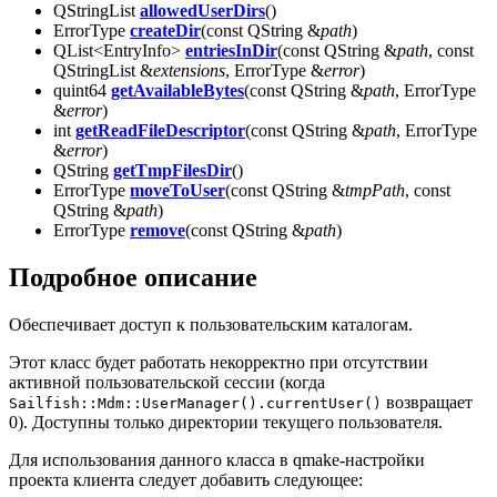
QStringList
allowedUserDirs
()
ErrorType
createDir
(const QString &
path
)
QList<EntryInfo>
entriesInDir
(const QString &
path
, const
QStringList &
extensions
, ErrorType &
error
)
quint64
getAvailableBytes
(const QString &
path
, ErrorType
&
error
)
int
getReadFileDescriptor
(const QString &
path
, ErrorType
&
error
)
QString
getTmpFilesDir
()
ErrorType
moveToUser
(const QString &
tmpPath
, const
QString &
path
)
ErrorType
remove
(const QString &
path
)
Подробное описание
Обеспечивает доступ к пользовательским каталогам.
Этот класс будет работать некорректно при отсутствии
активной пользовательской сессии (когда
возвращает
Sailfish::Mdm::UserManager().currentUser()
0). Доступны только директории текущего пользователя.
Для использования данного класса в qmake-настройки
проекта клиента следует добавить следующее: