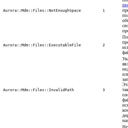
mo
пр
Aurora::Mdm::Files::NotEnoughSpace
1
по
об
св
пр
По
пр
Aurora::Mdm::Files::ExecutableFile
2
ис
фа
Ук
яв
не
ил
за
Эт
та
Aurora::Mdm::Files::InvalidPath
3
оз
фа
ис
ко
ди
на
Не