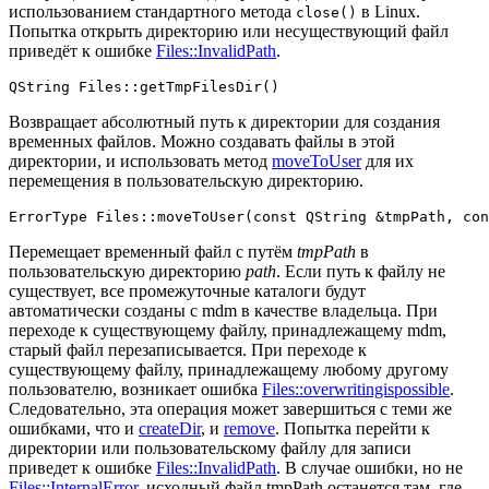
использованием стандартного метода
в Linux.
close()
Попытка открыть директорию или несуществующий файл
приведёт к ошибке
Files::InvalidPath
.
QString 
Files::getTmpFilesDir
()
Возвращает абсолютный путь к директории для создания
временных файлов. Можно создавать файлы в этой
директории, и использовать метод
moveToUser
для их
перемещения в пользовательскую директорию.
ErrorType 
Files::moveToUser
(
const
 QString &tmpPath, 
con
Перемещает временный файл с путём
tmpPath
в
пользовательскую директорию
path
. Если путь к файлу не
существует, все промежуточные каталоги будут
автоматически созданы с mdm в качестве владельца. При
переходе к существующему файлу, принадлежащему mdm,
старый файл перезаписывается. При переходе к
существующему файлу, принадлежащему любому другому
пользователю, возникает ошибка
Files::overwritingispossible
.
Следовательно, эта операция может завершиться с теми же
ошибками, что и
createDir
, и
remove
. Попытка перейти к
директории или пользовательскому файлу для записи
приведет к ошибке
Files::InvalidPath
. В случае ошибки, но не
Files::InternalError
, исходный файл tmpPath останется там, где