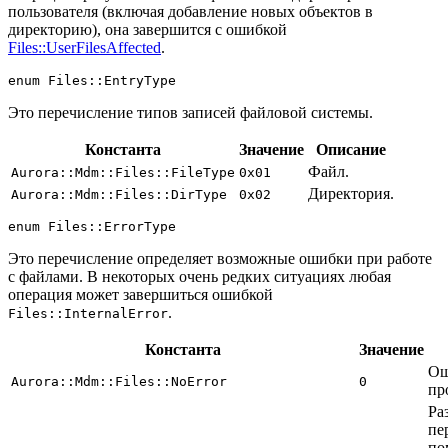
пользователя (включая добавление новых объектов в
директорию), она завершится с ошибкой
Files::UserFilesAffected
.
enum
Files
Это перечисление типов записей файловой системы.
Константа
Значение
Описание
Файл.
Aurora::Mdm::Files::FileType
0x01
Директория.
Aurora::Mdm::Files::DirType
0x02
enum
Files
Это перечисление определяет возможные ошибки при работе
с файлами. В некоторых очень редких ситуациях любая
операция может завершиться ошибкой
.
Files::InternalError
Константа
Значение
Ош
Aurora::Mdm::Files::NoError
0
пр
Ра
пе
по