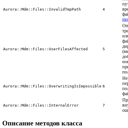
пу
вр
Aurora::Mdm::Files::InvalidTmpPath
4
фа
mo
Оп
тр
из
фа
ди
Aurora::Mdm::Files::UserFilesAffected
5
(в
до
но
пр
по
Не
пе
Aurora::Mdm::Files::OverwritingIsImpossible
6
по
фа
Пр
вн
Aurora::Mdm::Files::InternalError
7
ош
Описание методов класса