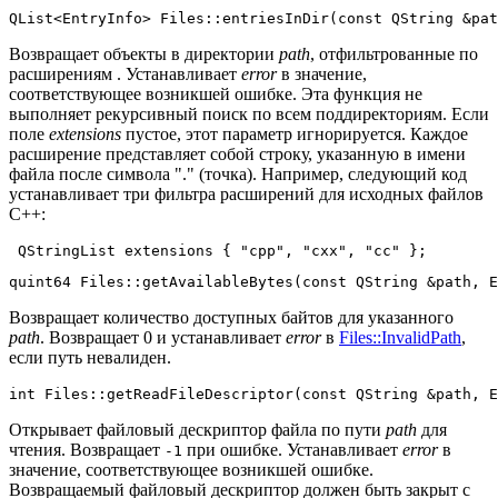
QList<EntryInfo> 
Files::entriesInDir
(
const
 QString &pat
Возвращает объекты в директории
path
, отфильтрованные по
расширениям . Устанавливает
error
в значение,
соответствующее возникшей ошибке. Эта функция не
выполняет рекурсивный поиск по всем поддиректориям. Если
поле
extensions
пустое, этот параметр игнорируется. Каждое
расширение представляет собой строку, указанную в имени
файла после символа "." (точка). Например, следующий код
устанавливает три фильтра расширений для исходных файлов
C++:
 QStringList extensions { 
"cpp"
, 
"cxx"
, 
"cc"
quint64 
Files::getAvailableBytes
(
const
 QString &path, E
Возвращает количество доступных байтов для указанного
path
. Возвращает 0 и устанавливает
error
в
Files::InvalidPath
,
если путь невалиден.
int
Files::getReadFileDescriptor
(
const
 QString &path, E
Открывает файловый дескриптор файла по пути
path
для
чтения. Возвращает
при ошибке. Устанавливает
error
в
-1
значение, соответствующее возникшей ошибке.
Возвращаемый файловый дескриптор должен быть закрыт с