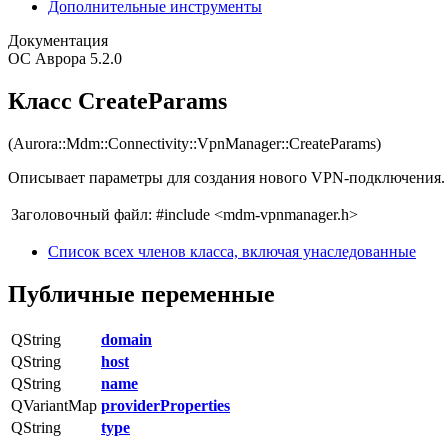
Дополнительные инструменты
Документация
ОС Аврора 5.2.0
Класс CreateParams
(Aurora::Mdm::Connectivity::VpnManager::CreateParams)
Описывает параметры для создания нового VPN-подключения
Заголовочный файл:
#include <mdm-vpnmanager.h>
Список всех членов класса, включая унаследованные
Публичные переменные
QString
domain
QString
host
QString
name
QVariantMap
providerProperties
QString
type