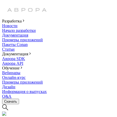
Разработка
Новости
Начало разработки
Документация
Примеры приложений
Пакеты Conan
Статьи
Документация
Аврора SDK
Аврора API
Обучение
Вебинары
Онлайн-курс
Примеры приложений
Дизайн
Информация о выпусках
Q&A
Скачать