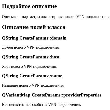
Подробное описание
Описывает параметры для создания нового VPN-подключения.
Описание полей класса
QString CreateParams::domain
Домен нового VPN-подключения.
QString CreateParams::host
Хост нового VPN-подключения.
QString CreateParams::name
Название нового VPN-подключения.
QVariantMap CreateParams::providerProperties
Все несистемные свойства VPN-подключения.