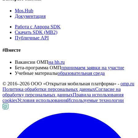
Mos.Hub
Документация
Работа с Аврора SDK
Скачать SDK (MB2)
Публичные API
#Вместе
Вакансии ОМП
на hh.ru
Бета-программа ОМП
принимаем заявки на участие
Учебные материалы
образовательная среда
© 2016–
2026
ООО «Открытая мобильная платформа» -
omp.ru
Политика обработки персональных данных
Согласие на
обработку персональных данных
Правила использования
cookies
Условия использования
Используемые технологии