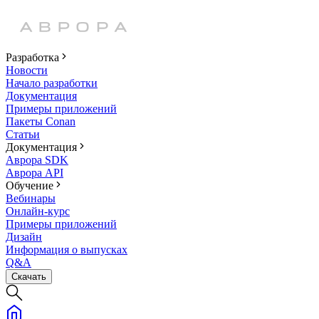
Разработка
Новости
Начало разработки
Документация
Примеры приложений
Пакеты Conan
Статьи
Документация
Аврора SDK
Аврора API
Обучение
Вебинары
Онлайн-курс
Примеры приложений
Дизайн
Информация о выпусках
Q&A
Скачать